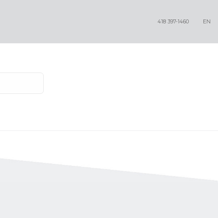
418 397-1460
EN