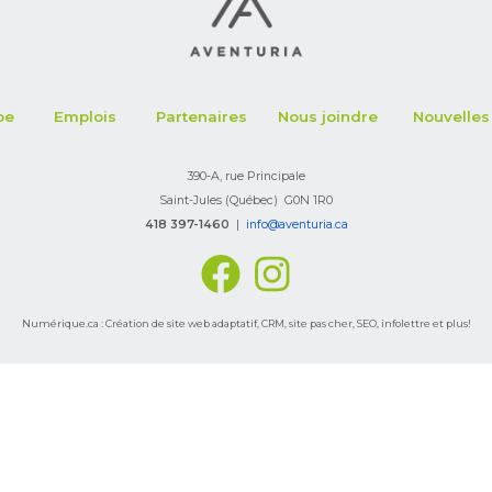
pe
Emplois
Partenaires
Nous joindre
Nouvelles
390-A, rue Principale
Saint-Jules (Québec) G0N 1R0
418 397-1460
|
info
@aventuria.ca
Numérique.ca :
Création de site web adaptatif
,
CRM
,
site pas cher
,
SEO
,
infolettre
et plus!