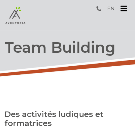
EN
submenu (S'amuser )
submenu (Dormir )
Team Building
submenu (Corporatif )
submenu (Groupes )
Des activités ludiques et
formatrices